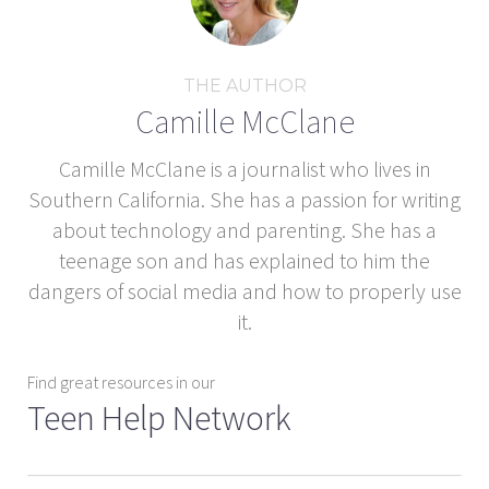
THE AUTHOR
Camille McClane
Camille McClane is a journalist who lives in
Southern California. She has a passion for writing
about technology and parenting. She has a
teenage son and has explained to him the
dangers of social media and how to properly use
it.
Find great resources in our
Teen Help Network