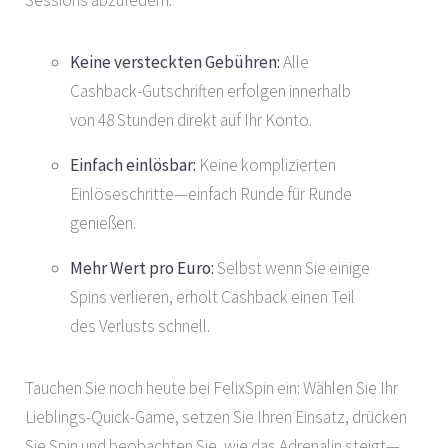
Sessions abzufedern.
Keine versteckten Gebühren:
Alle
Cashback-Gutschriften erfolgen innerhalb
von 48 Stunden direkt auf Ihr Konto.
Einfach einlösbar:
Keine komplizierten
Einlöseschritte—einfach Runde für Runde
genießen.
Mehr Wert pro Euro:
Selbst wenn Sie einige
Spins verlieren, erholt Cashback einen Teil
des Verlusts schnell.
Tauchen Sie noch heute bei FelixSpin ein: Wählen Sie Ihr
Lieblings-Quick-Game, setzen Sie Ihren Einsatz, drücken
Sie Spin und beobachten Sie, wie das Adrenalin steigt—