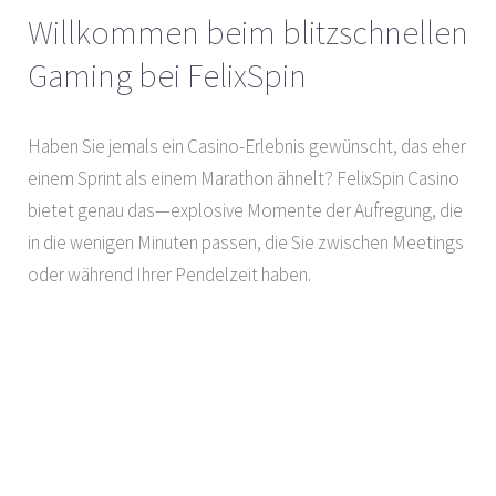
Willkommen beim blitzschnellen
Gaming bei FelixSpin
Haben Sie jemals ein Casino-Erlebnis gewünscht, das eher
einem Sprint als einem Marathon ähnelt? FelixSpin Casino
bietet genau das—explosive Momente der Aufregung, die
in die wenigen Minuten passen, die Sie zwischen Meetings
oder während Ihrer Pendelzeit haben.