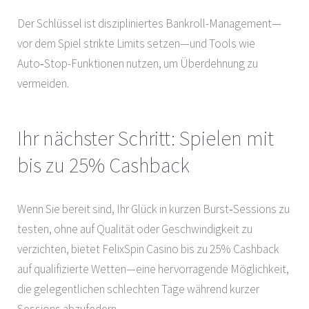
Der Schlüssel ist diszipliniertes Bankroll-Management—
vor dem Spiel strikte Limits setzen—und Tools wie
Auto‑Stop-Funktionen nutzen, um Überdehnung zu
vermeiden.
Ihr nächster Schritt: Spielen mit
bis zu 25% Cashback
Wenn Sie bereit sind, Ihr Glück in kurzen Burst‑Sessions zu
testen, ohne auf Qualität oder Geschwindigkeit zu
verzichten, bietet FelixSpin Casino bis zu 25% Cashback
auf qualifizierte Wetten—eine hervorragende Möglichkeit,
die gelegentlichen schlechten Tage während kurzer