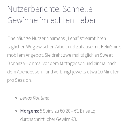
Nutzerberichte: Schnelle
Gewinne im echten Leben
Eine häufige Nutzerin namens „Lena“ streamt ihren
täglichen Weg zwischen Arbeit und Zuhause mit FelixSpin’s
mobilem Angebot. Sie dreht zweimal täglich an Sweet
Bonanza—einmal vor dem Mittagessen und einmal nach
dem Abendessen—und verbringt jeweils etwa 10 Minuten
pro Session.
Lenas Routine:
Morgens:
5 Spins zu €0,20 = €1 Einsatz;
durchschnittlicher Gewinn €3.