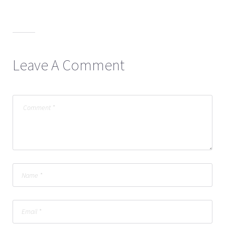
Leave A Comment