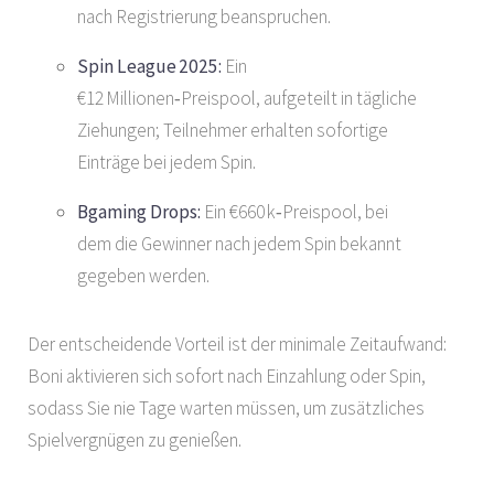
nach Registrierung beanspruchen.
Spin League 2025:
Ein
€12 Millionen‑Preispool, aufgeteilt in tägliche
Ziehungen; Teilnehmer erhalten sofortige
Einträge bei jedem Spin.
Bgaming Drops:
Ein €660 k‑Preispool, bei
dem die Gewinner nach jedem Spin bekannt
gegeben werden.
Der entscheidende Vorteil ist der minimale Zeitaufwand:
Boni aktivieren sich sofort nach Einzahlung oder Spin,
sodass Sie nie Tage warten müssen, um zusätzliches
Spielvergnügen zu genießen.