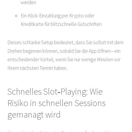
werden
Ein-Klick-Einzahlung per Krypto oder
Kreditkarte für blitzschnelle Gutschriften
Dieses schlanke Setup bedeutet, dass Sie sofort mit dem
Drehen beginnen können, sobald Sie die App öffnen—ein
entscheidender Vorteil, wenn Sie nur wenige Minuten vor
Ihrem nächsten Termin haben.
Schnelles Slot‑Playing: Wie
Risiko in schnellen Sessions
gemanagt wird