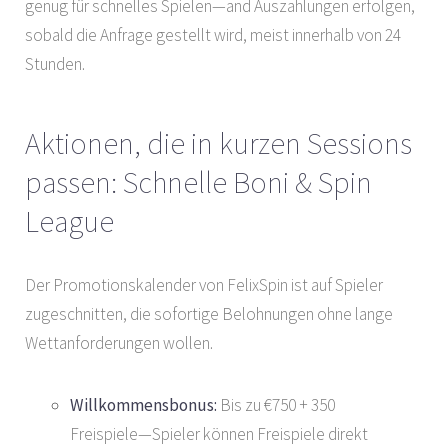
genug für schnelles Spielen—and Auszahlungen erfolgen,
sobald die Anfrage gestellt wird, meist innerhalb von 24
Stunden.
Aktionen, die in kurzen Sessions
passen: Schnelle Boni & Spin
League
Der Promotionskalender von FelixSpin ist auf Spieler
zugeschnitten, die sofortige Belohnungen ohne lange
Wettanforderungen wollen.
Willkommensbonus:
Bis zu €750 + 350
Freispiele—Spieler können Freispiele direkt