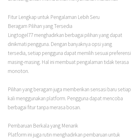
Fitur Lengkap untuk Pengalaman Lebih Seru
Beragam Pilihan yang Tersedia
Lingtogel77 menghadirkan berbagai pilihan yang dapat
dinikmati pengguna. Dengan banyaknya opsi yang
tersedia, setiap pengguna dapat memilih sesuai preferensi
masing-masing. Hal ini membuat pengalaman tidak terasa
monoton.
Pilihan yang beragam juga memberikan sensasi baru setiap
kali menggunakan platform. Pengguna dapat mencoba
berbagai fitur tanpa merasa bosan.
Pembaruan Berkala yang Menarik
Platform ini juga rutin menghadirkan pembaruan untuk