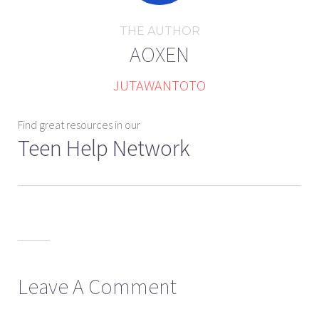
THE AUTHOR
AOXEN
JUTAWANTOTO
Find great resources in our
Teen Help Network
Leave A Comment