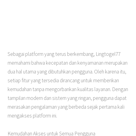
Sebagai platform yang terus berkembang, Lingtogel77
memahami bahwa kecepatan dan kenyamanan merupakan
dua hal utama yang dibutuhkan pengguna. Oleh karena itu,
setiap fitur yang tersedia dirancang untuk memberikan
kemudahan tanpa mengorbankan kualitas layanan. Dengan
tampilan modern dan sistem yang ringan, pengguna dapat
merasakan pengalaman yang berbeda sejak pertama kali
mengakses platform ini.
Kemudahan Akses untuk Semua Pengguna