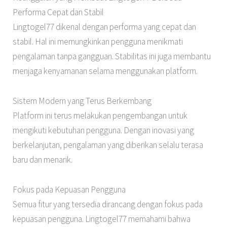
Performa Cepat dan Stabil
Lingtogel77 dikenal dengan performa yang cepat dan
stabil. Hal ini memungkinkan pengguna menikmati
pengalaman tanpa gangguan. Stabilitas ini juga membantu
menjaga kenyamanan selama menggunakan platform.
Sistem Modern yang Terus Berkembang
Platform ini terus melakukan pengembangan untuk
mengikuti kebutuhan pengguna. Dengan inovasi yang
berkelanjutan, pengalaman yang diberikan selalu terasa
baru dan menarik.
Fokus pada Kepuasan Pengguna
Semua fitur yang tersedia dirancang dengan fokus pada
kepuasan pengguna. Lingtogel77 memahami bahwa